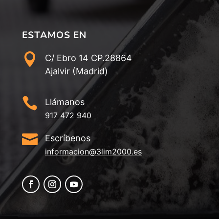
ESTAMOS EN

C/ Ebro 14 CP.28864
Ajalvir (Madrid)

Llámanos
917 472 940

Escríbenos
informacion@3lim2000.es