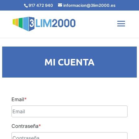
917 472 940
informacion@3lim2000.es
MI CUENTA
Email
*
Contraseña
*