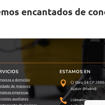
emos encantados de con
RVICIOS
ESTAMOS EN
mpieza a domicilio

C/ Ebro 14 CP.2886
idado de mayores
Ajalvir (Madrid)
mpieza empresas
rvicios auxiliares

Llámanos