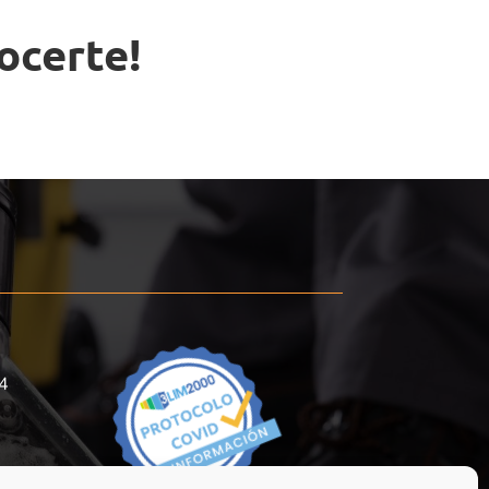
ocerte!
4