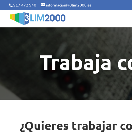
917 472 940
informacion@3lim2000.es
Trabaja c
¿Quieres trabajar c