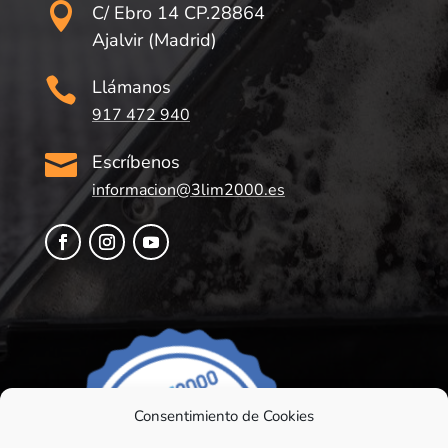

C/ Ebro 14 CP.28864
Ajalvir (Madrid)

Llámanos
917 472 940

Escríbenos
informacion@3lim2000.es
Consentimiento de Cookies