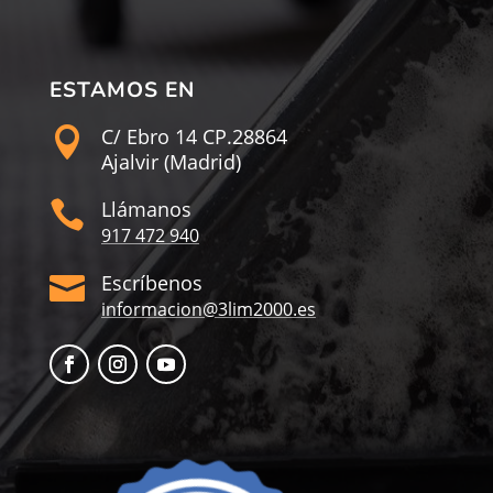
ESTAMOS EN
C/ Ebro 14 CP.28864

Ajalvir (Madrid)
Llámanos

917 472 940
Escríbenos

informacion@3lim2000.es