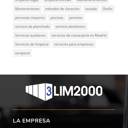
Mantenimiento
métodos de cloración
nevada
Otoño
personas mayores
piscinas
premios
servicio de planchado
servicio doméstico
Servicios auxiliares
servicios de conserjería en Madrid
Servicios de limpieza
servicios para empresas
temporal
LA EMPRESA