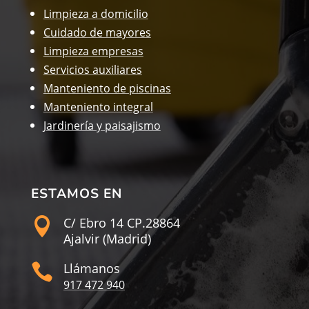
Limpieza a domicilio
Cuidado de mayores
Limpieza empresas
Servicios auxiliares
Manteniento de piscinas
Manteniento integral
Jardinería y paisajismo
ESTAMOS EN
C/ Ebro 14 CP.28864

Ajalvir (Madrid)
Llámanos

917 472 940