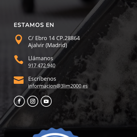
ESTAMOS EN
C/ Ebro 14 CP.28864

Ajalvir (Madrid)
Llámanos

917 472 940
Escríbenos

informacion@3lim2000.es