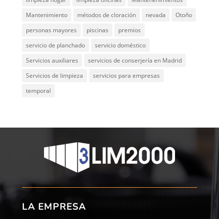
Mantenimiento
métodos de cloración
nevada
Otoño
personas mayores
piscinas
premios
servicio de planchado
servicio doméstico
Servicios auxiliares
servicios de conserjería en Madrid
Servicios de limpieza
servicios para empresas
temporal
LA EMPRESA