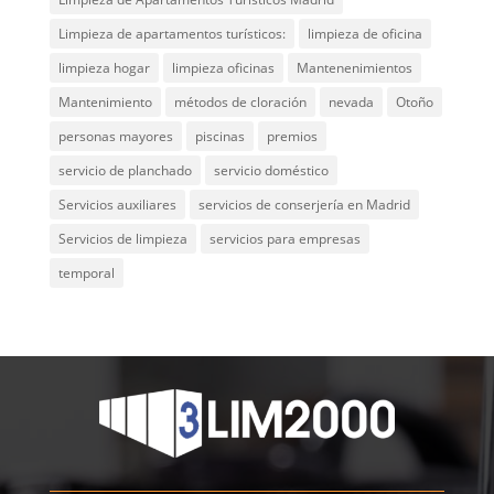
Limpieza de apartamentos turísticos:
limpieza de oficina
limpieza hogar
limpieza oficinas
Mantenenimientos
Mantenimiento
métodos de cloración
nevada
Otoño
personas mayores
piscinas
premios
servicio de planchado
servicio doméstico
Servicios auxiliares
servicios de conserjería en Madrid
Servicios de limpieza
servicios para empresas
temporal