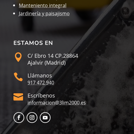
Manteniento integral
Jardinería y paisajismo
ESTAMOS EN
C/ Ebro 14 CP.28864

Ajalvir (Madrid)
Llámanos

917 472 940
Escríbenos

informacion@3lim2000.es