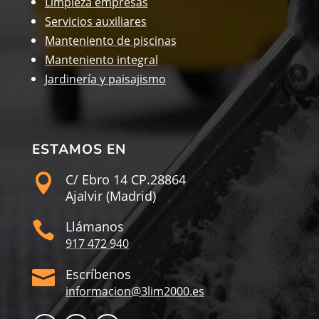
Limpieza empresas
Servicios auxiliares
Manteniento de piscinas
Manteniento integral
Jardinería y paisajismo
ESTAMOS EN
C/ Ebro 14 CP.28864

Ajalvir (Madrid)
Llámanos

917 472 940
Escríbenos

informacion@3lim2000.es