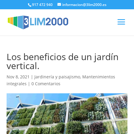
917 472 940
informacion@3lim2000.es
Los beneficios de un jardín
vertical.
Nov 8, 2021
|
Jardinería y paisajismo
,
Mantenimientos
integrales
|
0 Comentarios