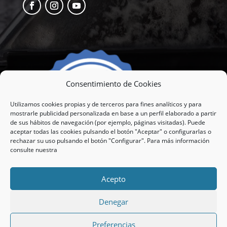
Consentimiento de Cookies
Utilizamos cookies propias y de terceros para fines analíticos y para
mostrarle publicidad personalizada en base a un perfil elaborado a partir
de sus hábitos de navegación (por ejemplo, páginas visitadas). Puede
aceptar todas las cookies pulsando el botón "Aceptar" o configurarlas o
rechazar su uso pulsando el botón "Configurar". Para más información
consulte nuestra
Acepto
© 2021 3LIM2000 |
Aviso Legal
|
Términos y
Denegar
condiciones
|
Política de Privacidad
|
Cookies
Preferencias