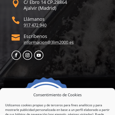
C/ Ebro 14 CP.28864

Ajalvir (Madrid)
Llámanos

917 472 940
Escríbenos

informacion@3lim2000.es
Consentimiento de Cookies
Utilizamos cookies propias y de terceros para fines analíticos y para
mostrarle publicidad personalizada en base a un perfil elaborado a partir
de sus hábitos de navegación (por ejemplo, páginas visitadas). Puede