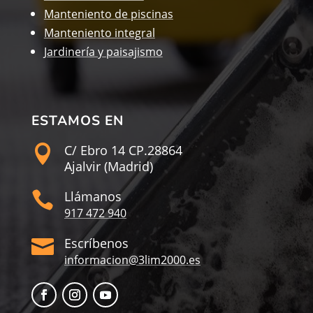
Manteniento de piscinas
Manteniento integral
Jardinería y paisajismo
ESTAMOS EN
C/ Ebro 14 CP.28864

Ajalvir (Madrid)
Llámanos

917 472 940
Escríbenos

informacion@3lim2000.es