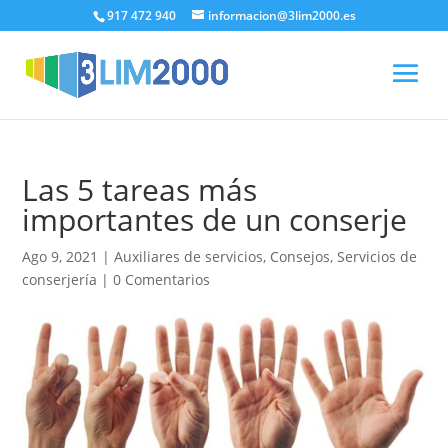
917 472 940
informacion@3lim2000.es
Las 5 tareas más
importantes de un conserje
Ago 9, 2021
|
Auxiliares de servicios
,
Consejos
,
Servicios de
conserjería
|
0 Comentarios