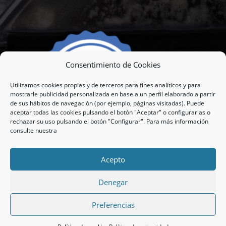
Consentimiento de Cookies
Utilizamos cookies propias y de terceros para fines analíticos y para
mostrarle publicidad personalizada en base a un perfil elaborado a partir
de sus hábitos de navegación (por ejemplo, páginas visitadas). Puede
aceptar todas las cookies pulsando el botón "Aceptar" o configurarlas o
rechazar su uso pulsando el botón "Configurar". Para más información
consulte nuestra
Acepto
© 2021 3LIM2000 |
Aviso Legal
|
Términos y
Denegar
condiciones
|
Política de Privacidad
|
Cookies
Preferencias