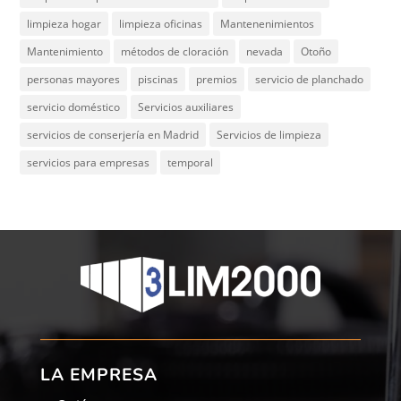
limpieza hogar
limpieza oficinas
Mantenenimientos
Mantenimiento
métodos de cloración
nevada
Otoño
personas mayores
piscinas
premios
servicio de planchado
servicio doméstico
Servicios auxiliares
servicios de conserjería en Madrid
Servicios de limpieza
servicios para empresas
temporal
LA EMPRESA