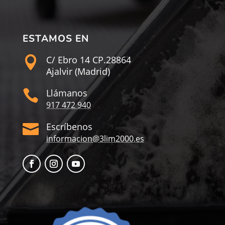
ESTAMOS EN
C/ Ebro 14 CP.28864

Ajalvir (Madrid)
Llámanos

917 472 940
Escríbenos

informacion@3lim2000.es