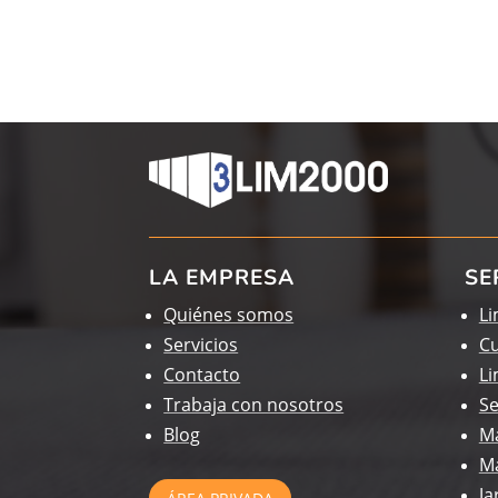
LA EMPRESA
SE
Quiénes somos
Li
Servicios
C
Contacto
Li
Trabaja con nosotros
Se
Blog
Ma
Ma
Ja