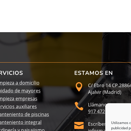
RVICIOS
ESTAMOS EN
mpieza a domicilio

C/ Ebro 14 CP.2886
uidado de mayores
Ajalvir (Madrid)
mpieza empresas

Llámanos
rvicios auxiliares
917 472 940
nteniento de piscinas
nteniento integral
Utilizamos c

Escríbenos
publicidad p
rdinería y paisajismo
informacion@3lim2