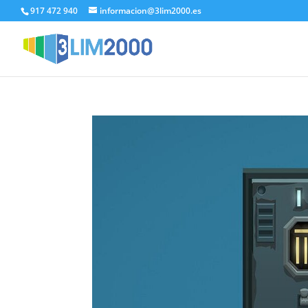
917 472 940
informacion@3lim2000.es