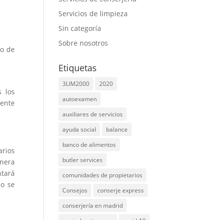
Servicios de limpieza
Sin categoría
Sobre nosotros
po de
Etiquetas
3LIM2000
2020
 los
autoexamen
mente
auxiliares de servicios
ayuda social
balance
banco de alimentos
arios
butler services
anera
ntará
comunidades de propietarios
no se
Consejos
conserje express
conserjería en madrid