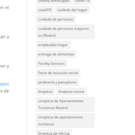
control antiocupas
covid-19
en el
covid19
cuidado del hogar
cuidado de personas
cuidado de personas mayores
en Madrid
rán a
empleadas hogar
entrega de alimentos
Facility Services
den y
Feria de inclusión social
jardinería y paisajísmo
ades
do de
limpieza
limpieza cocina
Limpieza de Apartamentos
Turisticos Madrid
Limpieza de apartamentos
turísticos:
limpieza de oficina