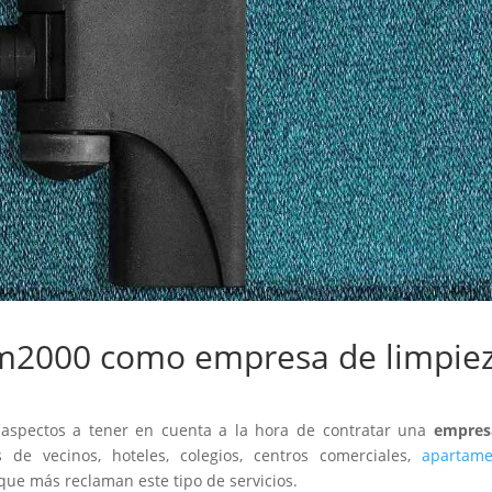
lim2000 como empresa de limpie
s aspectos a tener en cuenta a la hora de contratar una
empres
 de vecinos, hoteles, colegios, centros comerciales,
apartame
 que más reclaman este tipo de servicios.